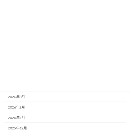
８２ よくある問い合わせ一覧（ＦＡＱ）
９９ 管理者ごあいさつ
９９ 関連リンクリスト
アーカイブ
2026年7月
2026年6月
2026年5月
2026年4月
2026年3月
2026年2月
2026年1月
2025年12月