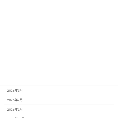
３１ 班長、副班長、役員の仕事について
８２ よくある問い合わせ一覧（ＦＡＱ）
９９ 管理者ごあいさつ
９９ 関連リンクリスト
アーカイブ
2026年7月
2026年6月
2026年5月
2026年4月
2026年3月
2026年2月
2026年1月